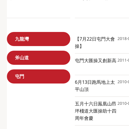
九龍灣
【7月22日屯門大會
2018-
操】
斧山道
屯門大匯操又創新高
2011-
屯門
6月13日跑馬地上太
2010-
平山頂
五月十六日鳯凰山昂
2010-
坪棧道大匯操助十四
周年會慶