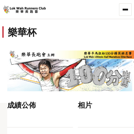
LWRC
樂華杯
成績公佈
相片