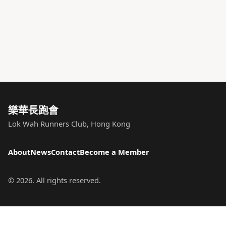
樂華長跑會
Lok Wah Runners Club, Hong Kong
About
News
Contact
Become a Member
©
2026
. All rights reserved.